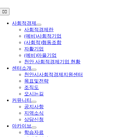
콘
Toggle
텐
Navigation
츠
사회적경제
로
사회적경제란
건
(예비)사회적기업
너
(사회적)협동조합
뛰
자활기업
기
(예비)마을기업
천안 사회적경제기업 현황
센터소개
천안시사회적경제지원센터
목표및전략
조직도
오시는길
커뮤니티
공지사항
지역소식
상담신청
아카이브
학습자료