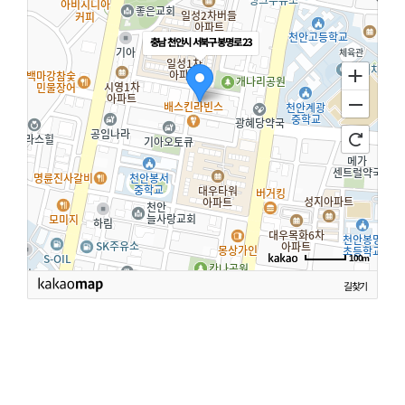
충남 천안시 서북구 봉명로 23
100m
길찾기