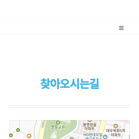
콘
텐
츠
로
Toggle
건
Navigatio
사회적경제
너
뛰
기
센터소개
찾아오시는길
커뮤니티
아카이브
법인소개