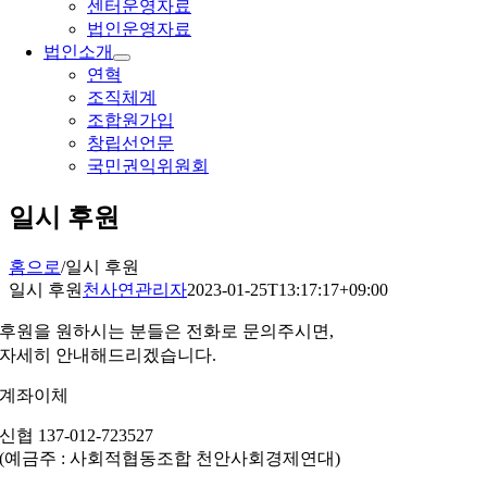
센터운영자료
법인운영자료
법인소개
연혁
조직체계
조합원가입
창립선언문
국민권익위원회
일시 후원
홈으로
/
일시 후원
일시 후원
천사연관리자
2023-01-25T13:17:17+09:00
후원을 원하시는 분들은 전화로 문의주시면,
자세히 안내해드리겠습니다.
계좌이체
신협 137-012-723527
(예금주 : 사회적협동조합 천안사회경제연대)