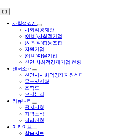
콘
Toggle
텐
Navigation
츠
사회적경제
로
사회적경제란
건
(예비)사회적기업
너
(사회적)협동조합
뛰
자활기업
기
(예비)마을기업
천안 사회적경제기업 현황
센터소개
천안시사회적경제지원센터
목표및전략
조직도
오시는길
커뮤니티
공지사항
지역소식
상담신청
아카이브
학습자료