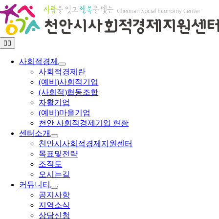
콘
텐
츠
로
Toggle
건
Navigation
너
사회적경제
뛰
사회적경제란
기
(예비)사회적기업
(사회적)협동조합
자활기업
(예비)마을기업
천안 사회적경제기업 현황
센터소개
천안시사회적경제지원센터
목표및전략
조직도
오시는길
커뮤니티
공지사항
지역소식
상담신청