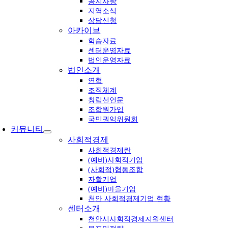
공지사항
지역소식
상담신청
아카이브
학습자료
센터운영자료
법인운영자료
법인소개
연혁
조직체계
창립선언문
조합원가입
국민권익위원회
커뮤니티
사회적경제
사회적경제란
(예비)사회적기업
(사회적)협동조합
자활기업
(예비)마을기업
천안 사회적경제기업 현황
센터소개
천안시사회적경제지원센터