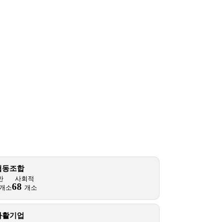
협동조합
반
사회적
68
개소
개소
자활기업