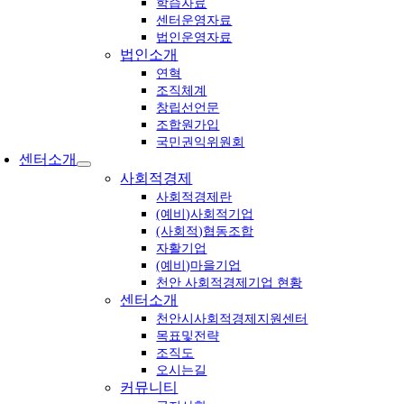
학습자료
센터운영자료
법인운영자료
법인소개
연혁
조직체계
창립선언문
조합원가입
국민권익위원회
센터소개
사회적경제
사회적경제란
(예비)사회적기업
(사회적)협동조합
자활기업
(예비)마을기업
천안 사회적경제기업 현황
센터소개
천안시사회적경제지원센터
목표및전략
조직도
오시는길
커뮤니티