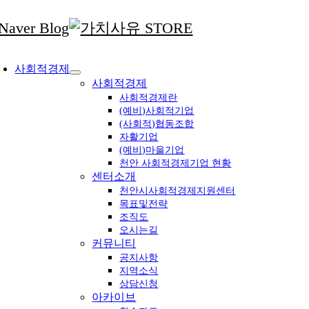
콘
텐
츠
oggle
로
avigation
사회적경제
건
사회적경제
너
뛰
사회적경제란
(예비)사회적기업
기
(사회적)협동조합
자활기업
(예비)마을기업
천안 사회적경제기업 현황
센터소개
천안시사회적경제지원센터
목표및전략
조직도
오시는길
커뮤니티
공지사항
지역소식
상담신청
아카이브