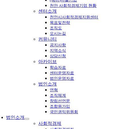
(예비)마을기업
천안 사회적경제기업 현황
센터소개
천안시사회적경제지원센터
목표및전략
조직도
오시는길
커뮤니티
공지사항
지역소식
상담신청
아카이브
학습자료
센터운영자료
법인운영자료
법인소개
연혁
조직체계
창립선언문
조합원가입
국민권익위원회
법인소개
사회적경제