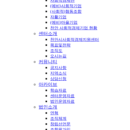
사회적경제란
(예비)사회적기업
(사회적)협동조합
자활기업
(예비)마을기업
천안 사회적경제기업 현황
센터소개
천안시사회적경제지원센터
목표및전략
조직도
오시는길
커뮤니티
공지사항
지역소식
상담신청
아카이브
학습자료
센터운영자료
법인운영자료
법인소개
연혁
조직체계
창립선언문
조합원가입