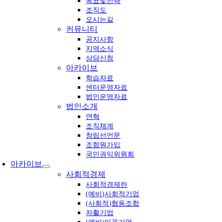
목표및전략
조직도
오시는길
커뮤니티
공지사항
지역소식
상담신청
아카이브
학습자료
센터운영자료
법인운영자료
법인소개
연혁
조직체계
창립선언문
조합원가입
국민권익위원회
아카이브
사회적경제
사회적경제란
(예비)사회적기업
(사회적)협동조합
자활기업