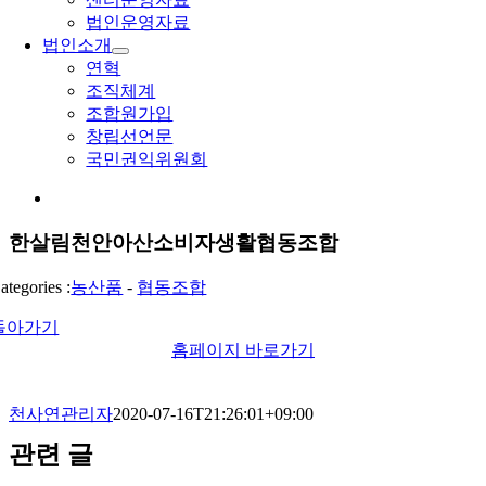
법인운영자료
법인소개
연혁
조직체계
조합원가입
창립선언문
국민권익위원회
View
Larger
Image
한살림천안아산소비자생활협동조합
ategories :
농산품
-
협동조합
돌아가기
홈페이지 바로가기
천사연관리자
2020-07-16T21:26:01+09:00
관련 글