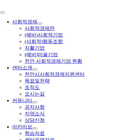
콘
텐
Toggle
츠
Navigation
사회적경제
로
사회적경제란
건
(예비)사회적기업
너
(사회적)협동조합
뛰
자활기업
기
(예비)마을기업
천안 사회적경제기업 현황
센터소개
천안시사회적경제지원센터
목표및전략
조직도
오시는길
커뮤니티
공지사항
지역소식
상담신청
아카이브
학습자료
센터운영자료