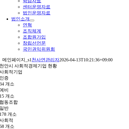
학습자료
센터운영자료
법인운영자료
법인소개
연혁
조직체계
조합원가입
창립선언문
국민권익위원회
메인페이지_s1
천사연관리자
2026-04-13T10:21:36+09:00
천안시 사회적경제기업 현황
사회적기업
인증
34
개소
예비
15
개소
협동조합
일반
178
개소
사회적
68
개소